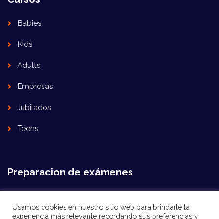
Babies
Kids
Adults
Empresas
Jubilados
Teens
Preparacion de exámenes
LINGUASKILL
Usamos cookies en nuestro sitio web para brindarle la
experiencia más relevante recordando sus preferencias y
Trinity