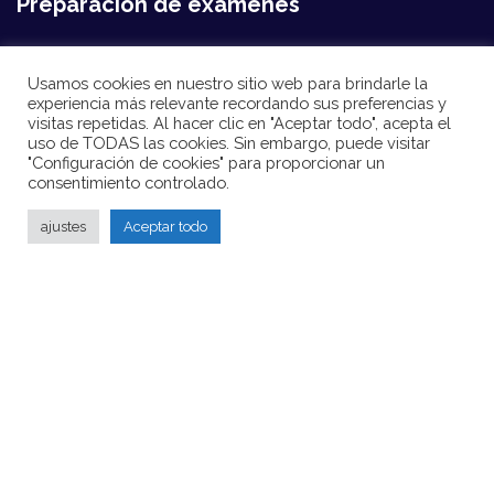
Preparacion de exámenes
LINGUASKILL
Usamos cookies en nuestro sitio web para brindarle la
experiencia más relevante recordando sus preferencias y
Trinity
visitas repetidas. Al hacer clic en "Aceptar todo", acepta el
uso de TODAS las cookies. Sin embargo, puede visitar
IELTS
"Configuración de cookies" para proporcionar un
consentimiento controlado.
TOEFL
ajustes
Aceptar todo
EOI
Prueba de nivel
2022 ©
What'supacademy
, All rights reserved. Created